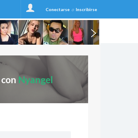
Conectarse
o
Inscribirse
r con
Nyangel