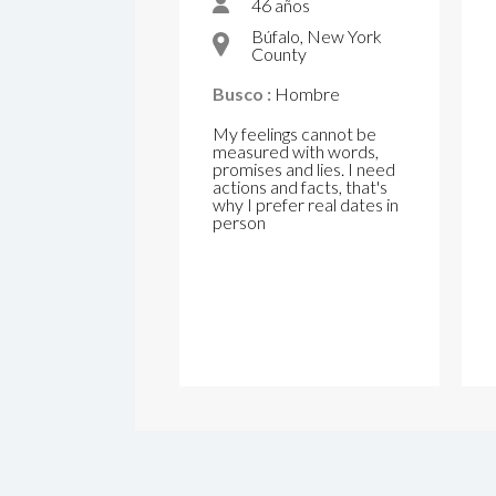
46 años
Búfalo, New York
County
Busco :
Hombre
My feelings cannot be
measured with words,
promises and lies. I need
actions and facts, that's
why I prefer real dates in
person