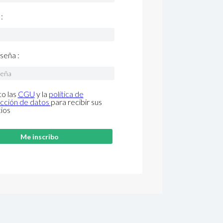
:
seña :
o las
CGU
y la
política de
cción de datos
para recibir sus
cios