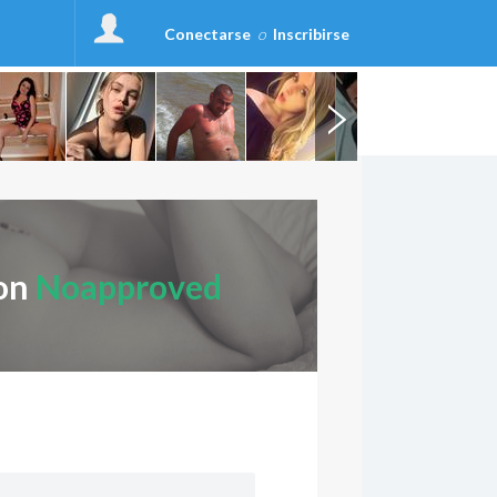
Conectarse
o
Inscribirse
con
Noapproved