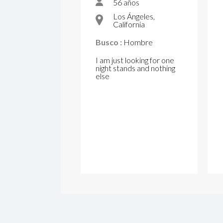
56 años
Los Ángeles,
California
Busco :
Hombre
I am just looking for one
night stands and nothing
else