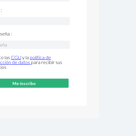
:
seña :
o las
CGU
y la
política de
cción de datos
para recibir sus
cios