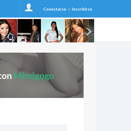
Conectarse
o
Inscribirse
 con
Mimigogo