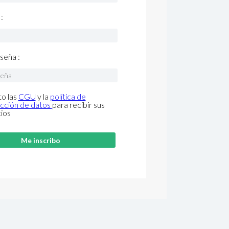
:
seña :
o las
CGU
y la
política de
cción de datos
para recibir sus
cios