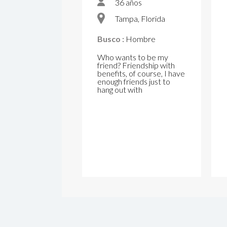
36 años
Tampa, Florida
Busco :
Hombre
Who wants to be my
friend? Friendship with
benefits, of course, I have
enough friends just to
hang out with