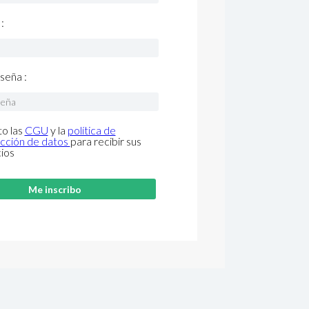
:
seña :
o las
CGU
y la
política de
cción de datos
para recibir sus
cios