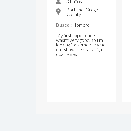
31 años
Portland, Oregon
County
Busco :
Hombre
My first experience
wasn't very good, so I'm
looking for someone who
can show me really high
quality sex