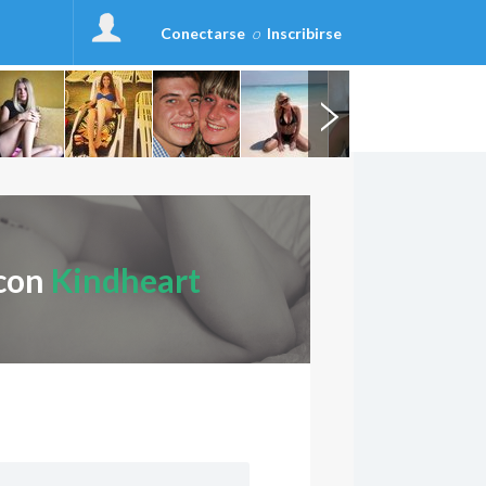
Conectarse
o
Inscribirse
 con
Kindheart