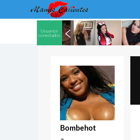
Usuarios
conectados
Bombehot