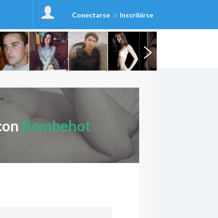
Conectarse
o
Inscribirse
 con
Bombehot