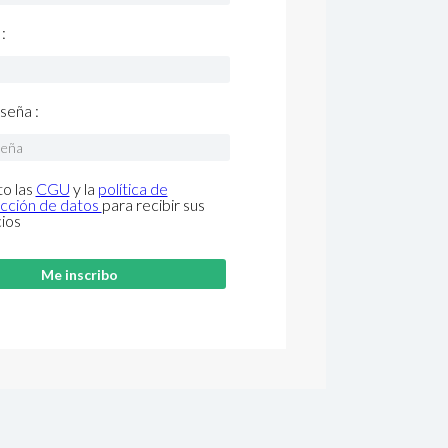
:
seña :
o las
CGU
y la
política de
cción de datos
para recibir sus
cios