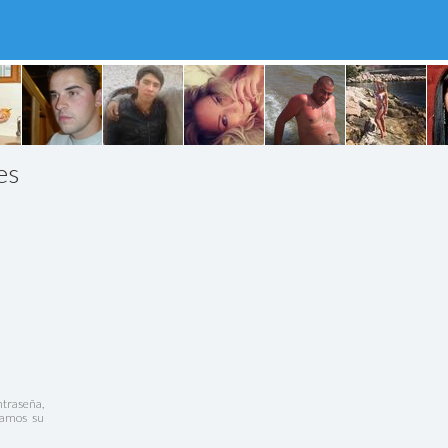
es
ntraseña,
rvamos su