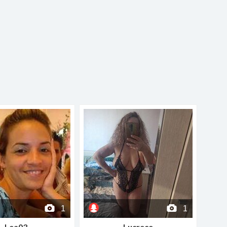
1
1
Lea03
Lucrece