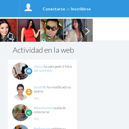
Conectarse
o
Inscribirse
Actividad en la web
Haron
ha agregado 3 fotos
ver sus fotos
Sarah80
ha modificado su
página
Hoy
Adventurous
acaba de
conectarse
Hoy
Bethanyjns
celebre su