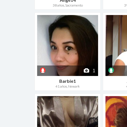
38 años, Sacramento
3
1
Barbie1
41 años, Newark