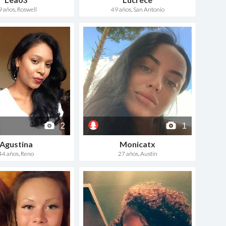
9 años, Roswell
49 años, San Antonio
2
1
Agustina
Monicatx
44 años, Reno
27 años, Austin