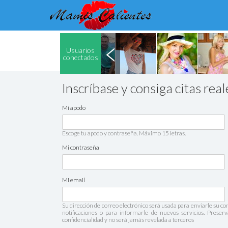
Usuarios
conectados
Inscríbase y consiga citas real
Mi apodo
Escoge tu apodo y contraseña. Máximo 15 letras.
Mi contraseña
Mi email
Su dirección de correo electrónico será usada para enviarle su co
notificaciones o para informarle de nuevos servicios. Prese
confidencialidad y no será jamás revelada a terceros